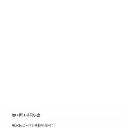
委員（50音
（シンテゴンテ
順）
中島 健介
クノロジー株式
会社）
（日揮株式会
藤枝 浩
社）
年間スケジュール
年間スケジュール2025
2025年度 PＡT教育研修会
2025年度 PＡT教育研修会(参加者用)
2025年度 国際委員会 第2回勉強会
2025年度 国際委員会 第2回勉強会(参加者用)
第80回工場見学会
第20回GMP関連技術勉強会