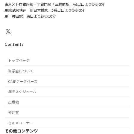
東京メトロ銀座線・半蔵門線「三越前駅」A6出口より徒歩3分
JR総武線快速「新日本橋駅」5番出口より徒歩3分
JR「神田駅」東口より徒歩10分
X
Contents
トップページ
当学会について
GMPデータベース
年間スケジュール
出版物
仲井賞
Ｑ＆Ａコーナー
その他コンテンツ