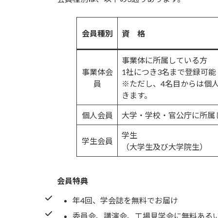
会員種別
資 格
事業体に所属している方
事業体会
1社につき3名まで登録可能
員
※ただし、4名目からは個
きます。
個人会員
大学・学校・官公庁に所属
学生
学生会員
（大学生及び大学院生）
会員特典
年4回、学会誌を無料でお届け
委員会、講演会、工場見学会に無料ある