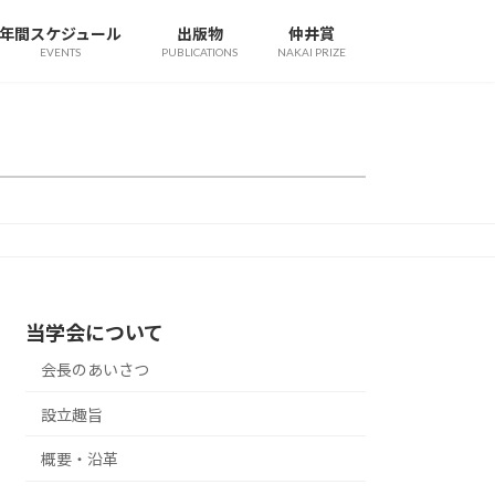
年間スケジュール
出版物
仲井賞
EVENTS
PUBLICATIONS
NAKAI PRIZE
当学会について
会長のあいさつ
設立趣旨
概要・沿革