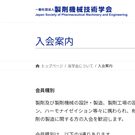
コ
ナ
ン
ビ
テ
ゲ
ン
ー
ツ
シ
入会案内
へ
ョ
ス
ン
キ
に
ッ
移
トップページ
当学会について
入会案内
プ
動
会員種別
製剤及び製剤機械の設計・製造、製剤工場の設
ン、ハーモナイゼイション等々に携わられ、
剤の製造に関する方の入会を歓迎します。
会員種別は、以下の3通りあります。