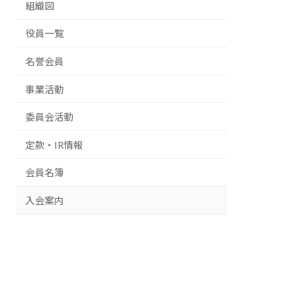
組織図
役員一覧
名誉会員
事業活動
委員会活動
定款・IR情報
会員名簿
入会案内