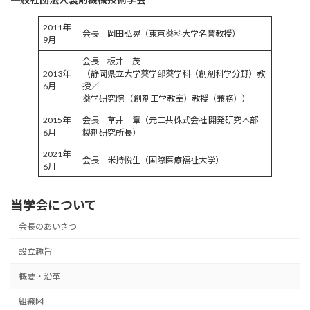
2011年
会長 岡田弘晃（東京薬科大学名誉教授）
9月
会長 板井 茂
2013年
（静岡県立大学薬学部薬学科（創剤科学分野）教
6月
授／
薬学研究院 （創剤工学教室）教授（兼務））
2015年
会長 草井 章（元三共株式会社 開発研究本部
6月
製剤研究所長）
2021年
会長 米持悦生（国際医療福祉大学）
6月
当学会について
会長のあいさつ
設立趣旨
概要・沿革
組織図