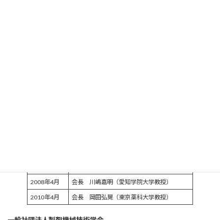
2017
中央区日本橋本町共同ビル（新本町）4階に事務所
年7
を移す
月
2020
年10
30周年記念大会をZoomによるオンラインにて開催
月
歴代会長
製剤機械技術研究会
1991年1月
会長 仲井由宣（千葉大学名誉教授）
1996年1月
会長 杉原正泰（東邦大学客員教授）
2000年4月
会長 山本惠司（千葉大学教授）
2002年4月
会長 寺田勝英（東邦大学教授）
2008年4月
会長 川嶋嘉明（愛知学院大学教授）
2010年4月
会長 岡田弘晃（東京薬科大学教授）
一般社団法人製剤機械技術学会