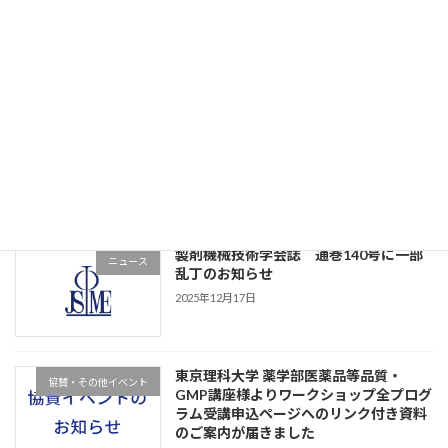
ＰLＣＭ研究会様より「第9回ＰLＣＭ
協賛・その他イベント
（耕薬）実習講習会」開催のご案内が届
きました
2026年3月18日
PMDA様からお知らせが届きました
協賛・その他イベント
2026年2月8日
製剤機械技術学会誌 通巻140号に一部
ニュース
乱丁のお知らせ
2025年12月17日
東京理科大学 薬学部医薬品等品質・
協賛・その他イベント
GMP講座様よりワークショップ全プログ
ラム受講申込ページへのリンク付き資料
のご案内が届きました